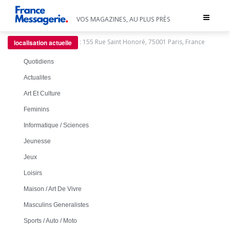
Toggle
VOS MAGAZINES, AU PLUS PRÈS
navigat
:
155 Rue Saint Honoré, 75001 Paris, France
localisation actuelle
Quotidiens
Actualites
Art Et Culture
Feminins
Informatique / Sciences
Jeunesse
Jeux
Loisirs
Maison / Art De Vivre
Masculins Generalistes
Sports / Auto / Moto