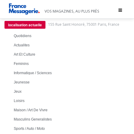
Toggle
VOS MAGAZINES, AU PLUS PRÈS
navigat
:
155 Rue Saint Honoré, 75001 Paris, France
localisation actuelle
Quotidiens
Actualites
Art Et Culture
Feminins
Informatique / Sciences
Jeunesse
Jeux
Loisirs
Maison / Art De Vivre
Masculins Generalistes
Sports / Auto / Moto