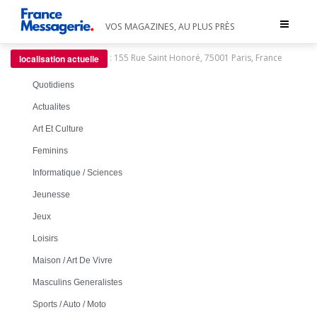
Toggle
VOS MAGAZINES, AU PLUS PRÈS
navigat
:
155 Rue Saint Honoré, 75001 Paris, France
localisation actuelle
Quotidiens
Actualites
Art Et Culture
Feminins
Informatique / Sciences
Jeunesse
Jeux
Loisirs
Maison / Art De Vivre
Masculins Generalistes
Sports / Auto / Moto