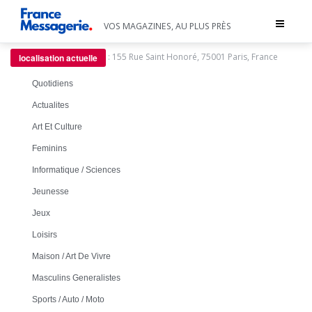
Toggle
VOS MAGAZINES, AU PLUS PRÈS
navigat
:
155 Rue Saint Honoré, 75001 Paris, France
localisation actuelle
Quotidiens
Actualites
Art Et Culture
Feminins
Informatique / Sciences
Jeunesse
Jeux
Loisirs
Maison / Art De Vivre
Masculins Generalistes
Sports / Auto / Moto