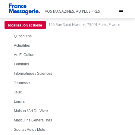
Toggle
VOS MAGAZINES, AU PLUS PRÈS
navigat
:
155 Rue Saint Honoré, 75001 Paris, France
localisation actuelle
Quotidiens
Actualites
Art Et Culture
Feminins
Informatique / Sciences
Jeunesse
Jeux
Loisirs
Maison / Art De Vivre
Masculins Generalistes
Sports / Auto / Moto