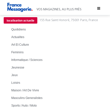
Toggle
VOS MAGAZINES, AU PLUS PRÈS
navigat
:
155 Rue Saint Honoré, 75001 Paris, France
localisation actuelle
Quotidiens
Actualites
Art Et Culture
Feminins
Informatique / Sciences
Jeunesse
Jeux
Loisirs
Maison / Art De Vivre
Masculins Generalistes
Sports / Auto / Moto