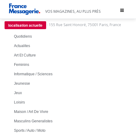
Toggle
VOS MAGAZINES, AU PLUS PRÈS
navigat
:
155 Rue Saint Honoré, 75001 Paris, France
localisation actuelle
Quotidiens
Actualites
Art Et Culture
Feminins
Informatique / Sciences
Jeunesse
Jeux
Loisirs
Maison / Art De Vivre
Masculins Generalistes
Sports / Auto / Moto