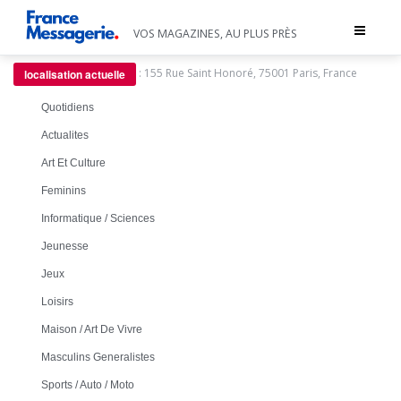
Toggle
VOS MAGAZINES, AU PLUS PRÈS
navigat
:
155 Rue Saint Honoré, 75001 Paris, France
localisation actuelle
Quotidiens
Actualites
Art Et Culture
Feminins
Informatique / Sciences
Jeunesse
Jeux
Loisirs
Maison / Art De Vivre
Masculins Generalistes
Sports / Auto / Moto