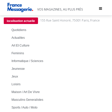
Toggle
VOS MAGAZINES, AU PLUS PRÈS
navigat
:
155 Rue Saint Honoré, 75001 Paris, France
localisation actuelle
Quotidiens
Actualites
Art Et Culture
Feminins
Informatique / Sciences
Jeunesse
Jeux
Loisirs
Maison / Art De Vivre
Masculins Generalistes
Sports / Auto / Moto