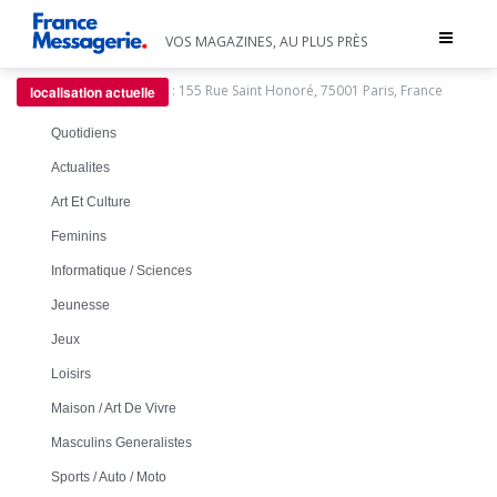
Toggle
VOS MAGAZINES, AU PLUS PRÈS
navigat
:
155 Rue Saint Honoré, 75001 Paris, France
localisation actuelle
Quotidiens
Actualites
Art Et Culture
Feminins
Informatique / Sciences
Jeunesse
Jeux
Loisirs
Maison / Art De Vivre
Masculins Generalistes
Sports / Auto / Moto