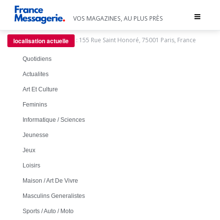
Toggle
VOS MAGAZINES, AU PLUS PRÈS
navigat
:
155 Rue Saint Honoré, 75001 Paris, France
localisation actuelle
Quotidiens
Actualites
Art Et Culture
Feminins
Informatique / Sciences
Jeunesse
Jeux
Loisirs
Maison / Art De Vivre
Masculins Generalistes
Sports / Auto / Moto