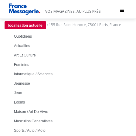
Toggle
VOS MAGAZINES, AU PLUS PRÈS
navigat
:
155 Rue Saint Honoré, 75001 Paris, France
localisation actuelle
Quotidiens
Actualites
Art Et Culture
Feminins
Informatique / Sciences
Jeunesse
Jeux
Loisirs
Maison / Art De Vivre
Masculins Generalistes
Sports / Auto / Moto