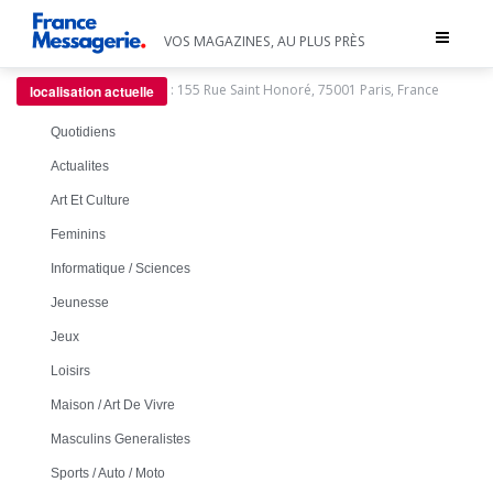
Toggle
VOS MAGAZINES, AU PLUS PRÈS
navigat
:
155 Rue Saint Honoré, 75001 Paris, France
localisation actuelle
Quotidiens
Actualites
Art Et Culture
Feminins
Informatique / Sciences
Jeunesse
Jeux
Loisirs
Maison / Art De Vivre
Masculins Generalistes
Sports / Auto / Moto