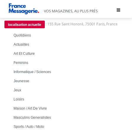
Toggle
VOS MAGAZINES, AU PLUS PRÈS
navigat
:
155 Rue Saint Honoré, 75001 Paris, France
localisation actuelle
Quotidiens
Actualites
Art Et Culture
Feminins
Informatique / Sciences
Jeunesse
Jeux
Loisirs
Maison / Art De Vivre
Masculins Generalistes
Sports / Auto / Moto