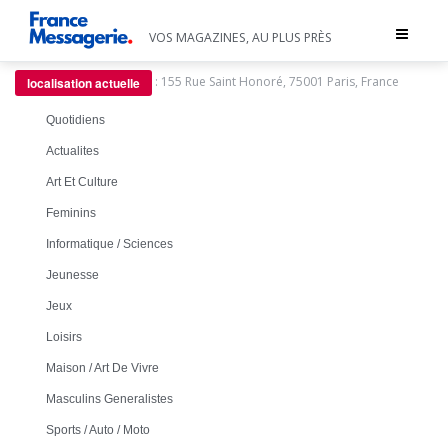
Toggle
VOS MAGAZINES, AU PLUS PRÈS
navigat
:
155 Rue Saint Honoré, 75001 Paris, France
localisation actuelle
Quotidiens
Actualites
Art Et Culture
Feminins
Informatique / Sciences
Jeunesse
Jeux
Loisirs
Maison / Art De Vivre
Masculins Generalistes
Sports / Auto / Moto