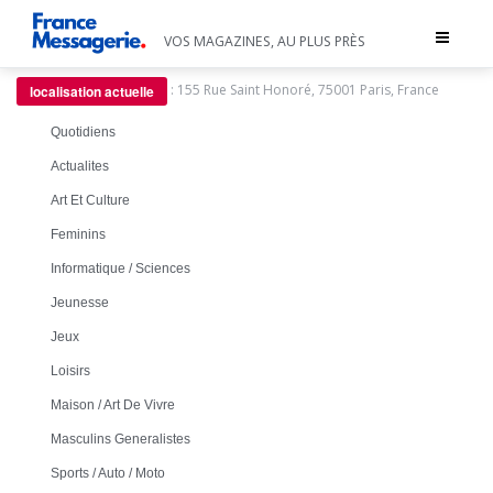
Toggle
VOS MAGAZINES, AU PLUS PRÈS
navigat
:
155 Rue Saint Honoré, 75001 Paris, France
localisation actuelle
Quotidiens
Actualites
Art Et Culture
Feminins
Informatique / Sciences
Jeunesse
Jeux
Loisirs
Maison / Art De Vivre
Masculins Generalistes
Sports / Auto / Moto