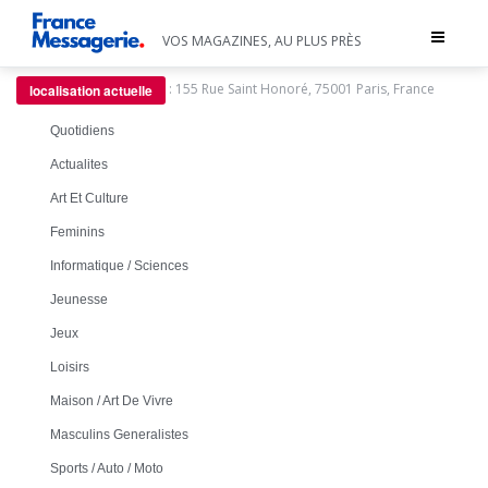
Toggle
VOS MAGAZINES, AU PLUS PRÈS
navigat
:
155 Rue Saint Honoré, 75001 Paris, France
localisation actuelle
Quotidiens
Actualites
Art Et Culture
Feminins
Informatique / Sciences
Jeunesse
Jeux
Loisirs
Maison / Art De Vivre
Masculins Generalistes
Sports / Auto / Moto