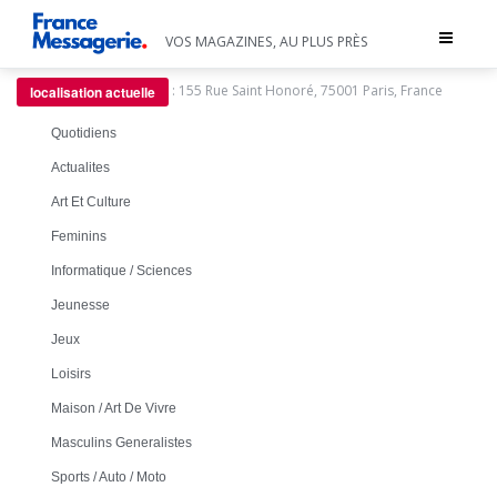
Toggle
VOS MAGAZINES, AU PLUS PRÈS
navigat
:
155 Rue Saint Honoré, 75001 Paris, France
localisation actuelle
Quotidiens
Actualites
Art Et Culture
Feminins
Informatique / Sciences
Jeunesse
Jeux
Loisirs
Maison / Art De Vivre
Masculins Generalistes
Sports / Auto / Moto