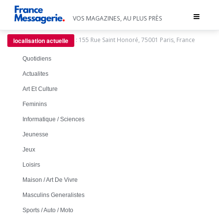
Toggle
VOS MAGAZINES, AU PLUS PRÈS
navigat
:
155 Rue Saint Honoré, 75001 Paris, France
localisation actuelle
Quotidiens
Actualites
Art Et Culture
Feminins
Informatique / Sciences
Jeunesse
Jeux
Loisirs
Maison / Art De Vivre
Masculins Generalistes
Sports / Auto / Moto