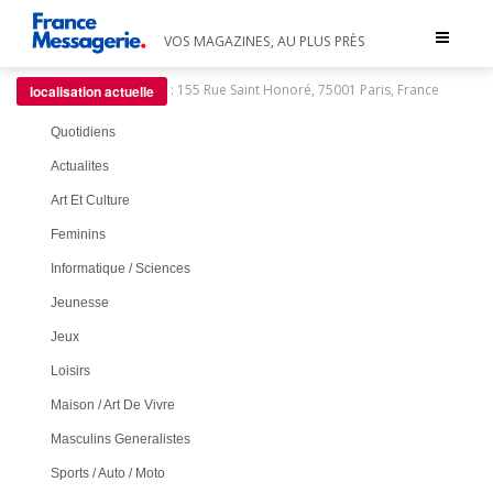
Toggle
VOS MAGAZINES, AU PLUS PRÈS
navigat
:
155 Rue Saint Honoré, 75001 Paris, France
localisation actuelle
Quotidiens
Actualites
Art Et Culture
Feminins
Informatique / Sciences
Jeunesse
Jeux
Loisirs
Maison / Art De Vivre
Masculins Generalistes
Sports / Auto / Moto