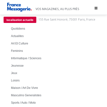
Toggle
VOS MAGAZINES, AU PLUS PRÈS
navigat
:
155 Rue Saint Honoré, 75001 Paris, France
localisation actuelle
Quotidiens
Actualites
Art Et Culture
Feminins
Informatique / Sciences
Jeunesse
Jeux
Loisirs
Maison / Art De Vivre
Masculins Generalistes
Sports / Auto / Moto