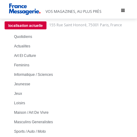
Toggle
VOS MAGAZINES, AU PLUS PRÈS
navigat
:
155 Rue Saint Honoré, 75001 Paris, France
localisation actuelle
Quotidiens
Actualites
Art Et Culture
Feminins
Informatique / Sciences
Jeunesse
Jeux
Loisirs
Maison / Art De Vivre
Masculins Generalistes
Sports / Auto / Moto