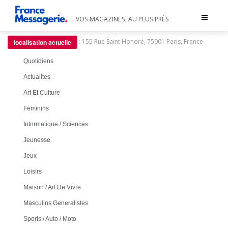
Toggle
VOS MAGAZINES, AU PLUS PRÈS
navigat
:
155 Rue Saint Honoré, 75001 Paris, France
localisation actuelle
Quotidiens
Actualites
Art Et Culture
Feminins
Informatique / Sciences
Jeunesse
Jeux
Loisirs
Maison / Art De Vivre
Masculins Generalistes
Sports / Auto / Moto