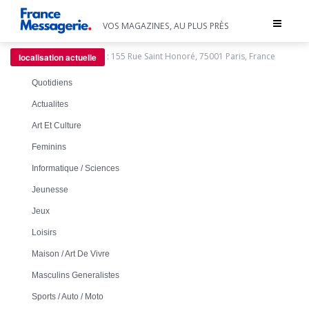
Toggle
VOS MAGAZINES, AU PLUS PRÈS
navigat
:
155 Rue Saint Honoré, 75001 Paris, France
localisation actuelle
Quotidiens
Actualites
Art Et Culture
Feminins
Informatique / Sciences
Jeunesse
Jeux
Loisirs
Maison / Art De Vivre
Masculins Generalistes
Sports / Auto / Moto