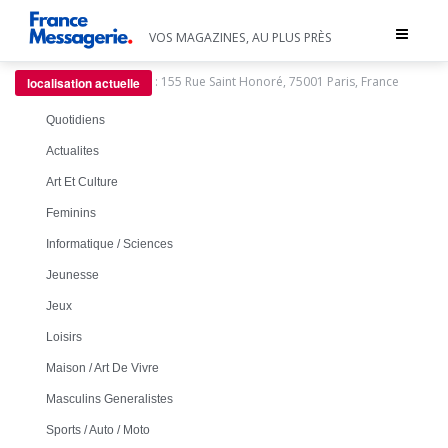
Toggle
VOS MAGAZINES, AU PLUS PRÈS
navigat
:
155 Rue Saint Honoré, 75001 Paris, France
localisation actuelle
Quotidiens
Actualites
Art Et Culture
Feminins
Informatique / Sciences
Jeunesse
Jeux
Loisirs
Maison / Art De Vivre
Masculins Generalistes
Sports / Auto / Moto