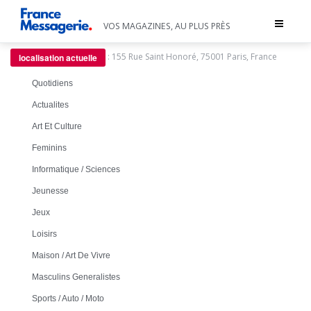
Toggle
VOS MAGAZINES, AU PLUS PRÈS
navigat
:
155 Rue Saint Honoré, 75001 Paris, France
localisation actuelle
Quotidiens
Actualites
Art Et Culture
Feminins
Informatique / Sciences
Jeunesse
Jeux
Loisirs
Maison / Art De Vivre
Masculins Generalistes
Sports / Auto / Moto