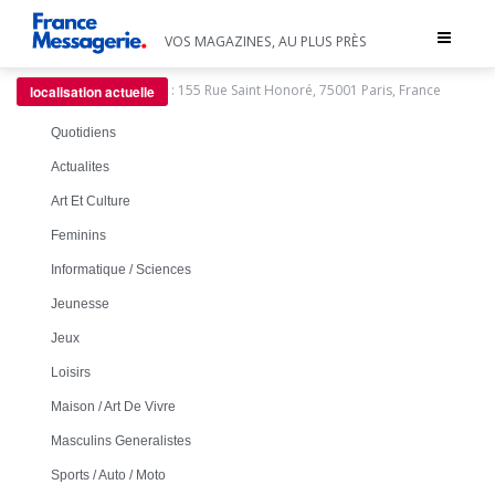
Toggle
VOS MAGAZINES, AU PLUS PRÈS
navigat
:
155 Rue Saint Honoré, 75001 Paris, France
localisation actuelle
Quotidiens
Actualites
Art Et Culture
Feminins
Informatique / Sciences
Jeunesse
Jeux
Loisirs
Maison / Art De Vivre
Masculins Generalistes
Sports / Auto / Moto