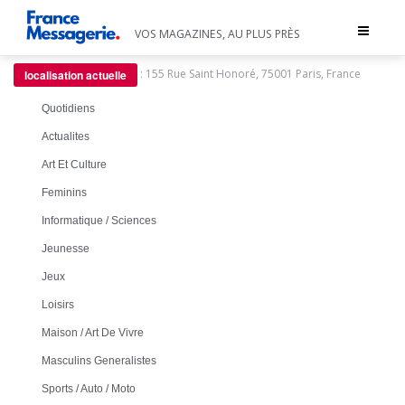
Toggle
VOS MAGAZINES, AU PLUS PRÈS
navigat
:
155 Rue Saint Honoré, 75001 Paris, France
localisation actuelle
Quotidiens
Actualites
Art Et Culture
Feminins
Informatique / Sciences
Jeunesse
Jeux
Loisirs
Maison / Art De Vivre
Masculins Generalistes
Sports / Auto / Moto