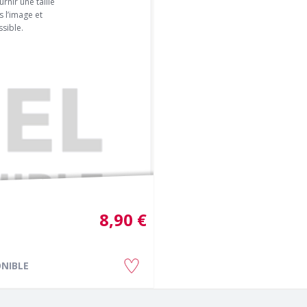
rnir une taille
 l’image et
sible.
8,90 €
NIBLE