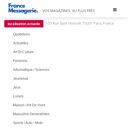
Toggle
VOS MAGAZINES, AU PLUS PRÈS
navigat
:
155 Rue Saint Honoré, 75001 Paris, France
localisation actuelle
Quotidiens
Actualites
Art Et Culture
Feminins
Informatique / Sciences
Jeunesse
Jeux
Loisirs
Maison / Art De Vivre
Masculins Generalistes
Sports / Auto / Moto