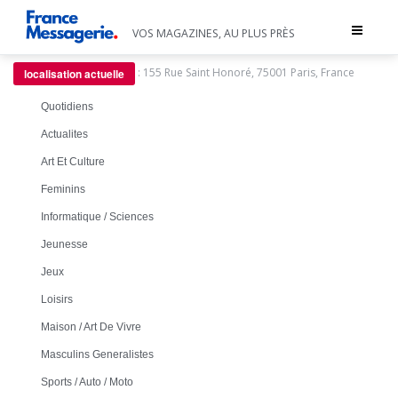
Toggle
VOS MAGAZINES, AU PLUS PRÈS
navigat
:
155 Rue Saint Honoré, 75001 Paris, France
localisation actuelle
Quotidiens
Actualites
Art Et Culture
Feminins
Informatique / Sciences
Jeunesse
Jeux
Loisirs
Maison / Art De Vivre
Masculins Generalistes
Sports / Auto / Moto