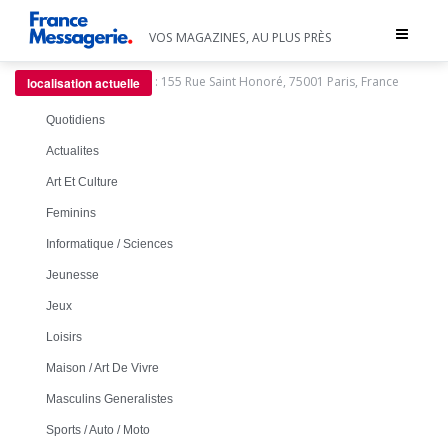
Toggle
VOS MAGAZINES, AU PLUS PRÈS
navigat
:
155 Rue Saint Honoré, 75001 Paris, France
localisation actuelle
Quotidiens
Actualites
Art Et Culture
Feminins
Informatique / Sciences
Jeunesse
Jeux
Loisirs
Maison / Art De Vivre
Masculins Generalistes
Sports / Auto / Moto