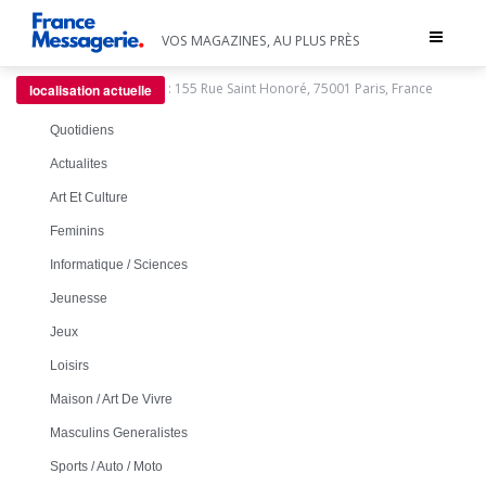
Toggle
VOS MAGAZINES, AU PLUS PRÈS
navigat
:
155 Rue Saint Honoré, 75001 Paris, France
localisation actuelle
Quotidiens
Actualites
Art Et Culture
Feminins
Informatique / Sciences
Jeunesse
Jeux
Loisirs
Maison / Art De Vivre
Masculins Generalistes
Sports / Auto / Moto