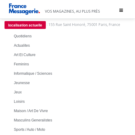
Toggle
VOS MAGAZINES, AU PLUS PRÈS
navigat
:
155 Rue Saint Honoré, 75001 Paris, France
localisation actuelle
Quotidiens
Actualites
Art Et Culture
Feminins
Informatique / Sciences
Jeunesse
Jeux
Loisirs
Maison / Art De Vivre
Masculins Generalistes
Sports / Auto / Moto