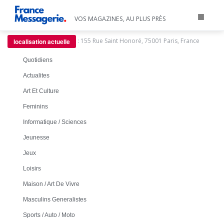
Toggle
VOS MAGAZINES, AU PLUS PRÈS
navigat
:
155 Rue Saint Honoré, 75001 Paris, France
localisation actuelle
Quotidiens
Actualites
Art Et Culture
Feminins
Informatique / Sciences
Jeunesse
Jeux
Loisirs
Maison / Art De Vivre
Masculins Generalistes
Sports / Auto / Moto