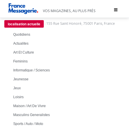
Toggle
VOS MAGAZINES, AU PLUS PRÈS
navigat
:
155 Rue Saint Honoré, 75001 Paris, France
localisation actuelle
Quotidiens
Actualites
Art Et Culture
Feminins
Informatique / Sciences
Jeunesse
Jeux
Loisirs
Maison / Art De Vivre
Masculins Generalistes
Sports / Auto / Moto