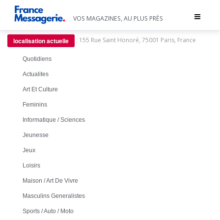
Toggle
VOS MAGAZINES, AU PLUS PRÈS
navigat
:
155 Rue Saint Honoré, 75001 Paris, France
localisation actuelle
Quotidiens
Actualites
Art Et Culture
Feminins
Informatique / Sciences
Jeunesse
Jeux
Loisirs
Maison / Art De Vivre
Masculins Generalistes
Sports / Auto / Moto