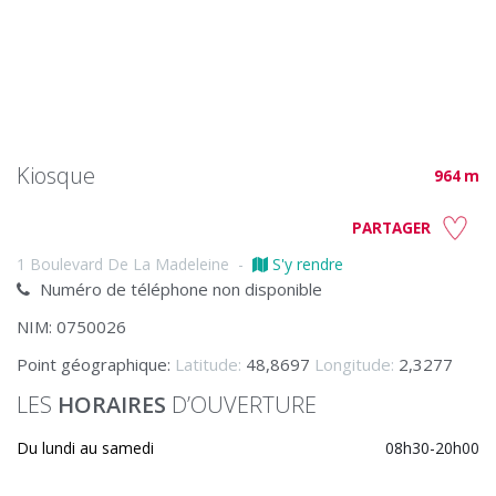
Kiosque
964 m
PARTAGER
1 Boulevard De La Madeleine
-
S'y rendre
Numéro de téléphone non disponible
NIM: 0750026
Point géographique:
Latitude:
48,8697
Longitude:
2,3277
LES
HORAIRES
D’OUVERTURE
Du lundi au samedi
08h30-20h00