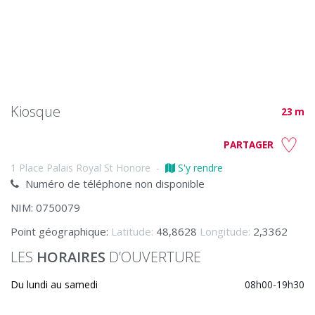
Kiosque
23 m
PARTAGER
1 Place Palais Royal St Honore
-
S'y rendre
Numéro de téléphone non disponible
NIM: 0750079
Point géographique:
Latitude:
48,8628
Longitude:
2,3362
LES
HORAIRES
D’OUVERTURE
Du lundi au samedi
08h00-19h30