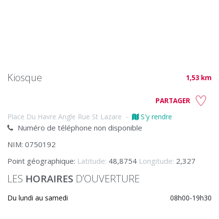
Kiosque
1,53 km
PARTAGER
Place Du Havre Angle Rue St Lazare
-
S'y rendre
Numéro de téléphone non disponible
NIM: 0750192
Point géographique:
Latitude:
48,8754
Longitude:
2,327
LES
HORAIRES
D’OUVERTURE
Du lundi au samedi
08h00-19h30