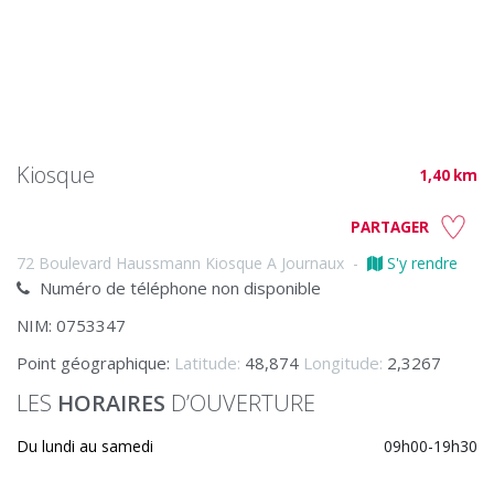
Kiosque
1,40 km
PARTAGER
72 Boulevard Haussmann Kiosque A Journaux
-
S'y rendre
Numéro de téléphone non disponible
NIM: 0753347
Point géographique:
Latitude:
48,874
Longitude:
2,3267
LES
HORAIRES
D’OUVERTURE
Du lundi au samedi
09h00-19h30