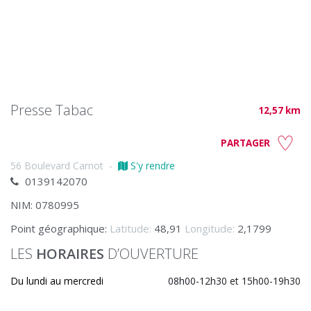
Presse Tabac
12,57 km
PARTAGER
56 Boulevard Carnot
-
S'y rendre
0139142070
NIM: 0780995
Point géographique:
Latitude:
48,91
Longitude:
2,1799
LES
HORAIRES
D’OUVERTURE
Du lundi au mercredi
08h00-12h30 et 15h00-19h30