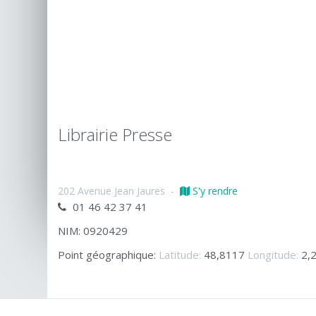
Librairie Presse
202 Avenue Jean Jaures
-
S'y rendre
01 46 42 37 41
NIM: 0920429
Point géographique:
Latitude:
48,8117
Longitude:
2,