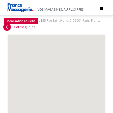
Toggle
VOS MAGAZINES, AU PLUS PRÈS
navigat
:
155 Rue Saint Honoré, 75001 Paris, France
localisation actuelle
Catalogue
/
/