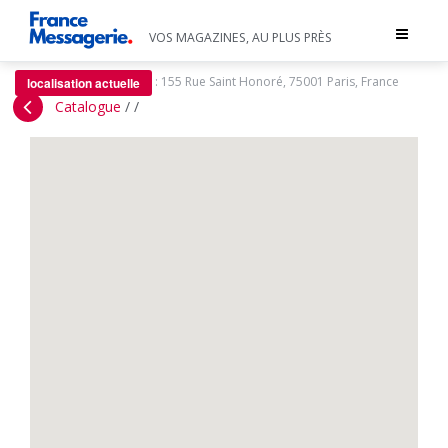
Toggle
VOS MAGAZINES, AU PLUS PRÈS
navigat
:
155 Rue Saint Honoré, 75001 Paris, France
localisation actuelle
Catalogue
/
/