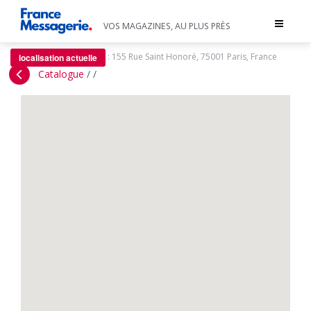
Toggle
VOS MAGAZINES, AU PLUS PRÈS
navigat
:
155 Rue Saint Honoré, 75001 Paris, France
localisation actuelle
Catalogue
/
/