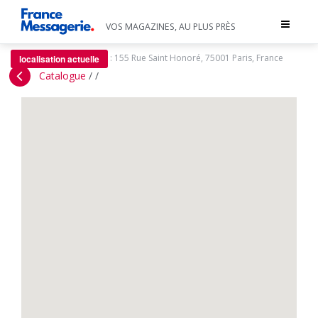
Toggle
VOS MAGAZINES, AU PLUS PRÈS
navigat
:
155 Rue Saint Honoré, 75001 Paris, France
localisation actuelle
Catalogue
/
/