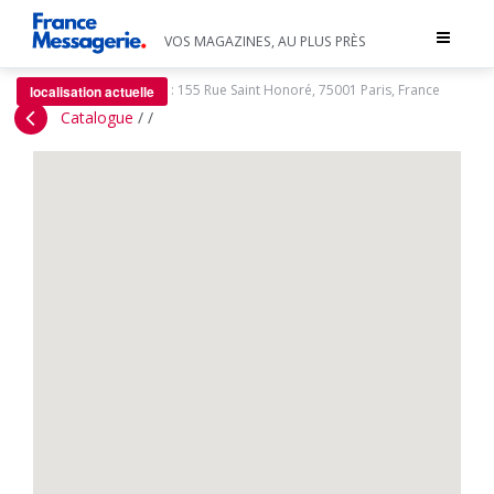
Toggle
VOS MAGAZINES, AU PLUS PRÈS
navigat
:
155 Rue Saint Honoré, 75001 Paris, France
localisation actuelle
Catalogue
/
/