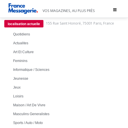
Toggle
VOS MAGAZINES, AU PLUS PRÈS
navigat
:
155 Rue Saint Honoré, 75001 Paris, France
localisation actuelle
Quotidiens
Actualites
Art Et Culture
Feminins
Informatique / Sciences
Jeunesse
Jeux
Loisirs
Maison / Art De Vivre
Masculins Generalistes
Sports / Auto / Moto