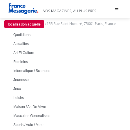
Toggle
VOS MAGAZINES, AU PLUS PRÈS
navigat
:
155 Rue Saint Honoré, 75001 Paris, France
localisation actuelle
Quotidiens
Actualites
Art Et Culture
Feminins
Informatique / Sciences
Jeunesse
Jeux
Loisirs
Maison / Art De Vivre
Masculins Generalistes
Sports / Auto / Moto